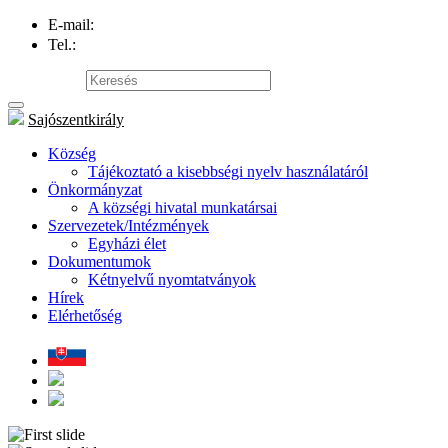
E-mail:
info@obec-kral.sk
Tel.:
047/581 22 95
Oldaltérkép
Sajószentkirály
Község
Tájékoztató a kisebbségi nyelv használatáról
Önkormányzat
A községi hivatal munkatársai
Szervezetek/Intézmények
Egyházi élet
Dokumentumok
Kétnyelvű nyomtatványok
Hírek
Elérhetőség