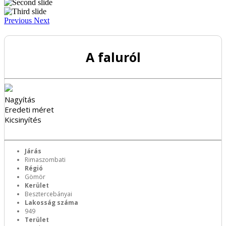
Previous
Next
A faluról
Nagyítás
Eredeti méret
Kicsinyítés
Járás
Rimaszombati
Régió
Gömör
Kerület
Besztercebányai
Lakosság száma
949
Terület