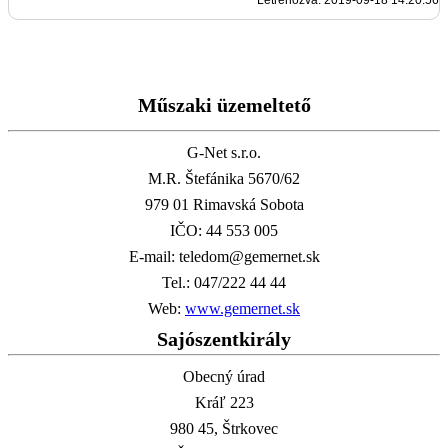
Műszaki üzemeltető
G-Net s.r.o.
M.R. Štefánika 5670/62
979 01 Rimavská Sobota
IČO: 44 553 005
E-mail: teledom@gemernet.sk
Tel.: 047/222 44 44
Web:
www.gemernet.sk
Sajószentkirály
Obecný úrad
Kráľ 223
980 45, Štrkovec