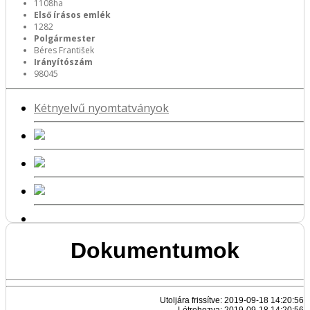
1108ha
Első írásos emlék
1282
Polgármester
Béres František
Irányítószám
98045
Kétnyelvű nyomtatványok
Dokumentumok
Utoljára frissítve: 2019-09-18 14:20:56
Létrehozva: 2019-09-18 14:20:56