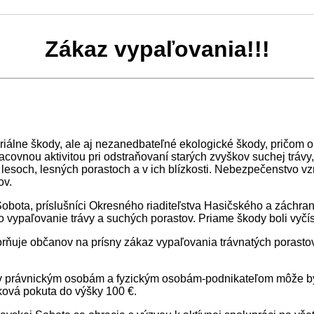
Zákaz vypaľovania!!!
riálne škody, ale aj nezanedbateľné ekologické škody, pričom 
ovnou aktivitou pri odstraňovaní starých zvyškov suchej trávy, l
 lesoch, lesných porastoch a v ich blízkosti. Nebezpečenstvo v
ov.
obota, príslušníci Okresného riaditeľstva Hasičského a záchra
lo vypaľovanie trávy a suchých porastov. Priame škody boli vyčí
ňuje občanov na prísny zákaz vypaľovania trávnatých porastov,
ov právnickým osobám a fyzickým osobám-podnikateľom môže by
ková pokuta do výšky 100 €.