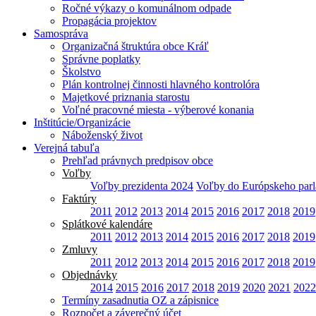
Ročné výkazy o komunálnom odpade
Propagácia projektov
Samospráva
Organizačná štruktúra obce Kráľ
Správne poplatky
Školstvo
Plán kontrolnej činnosti hlavného kontrolóra
Majetkové priznania starostu
Voľné pracovné miesta - výberové konania
Inštitúcie/Organizácie
Náboženský život
Verejná tabuľa
Prehľad právnych predpisov obce
Voľby
Voľby prezidenta 2024
Voľby do Európskeho par
Faktúry
2011
2012
2013
2014
2015
2016
2017
2018
2019
Splátkové kalendáre
2011
2012
2013
2014
2015
2016
2017
2018
2019
Zmluvy
2011
2012
2013
2014
2015
2016
2017
2018
2019
Objednávky
2014
2015
2016
2017
2018
2019
2020
2021
2022
Termíny zasadnutia OZ a zápisnice
Rozpočet a záverečný účet