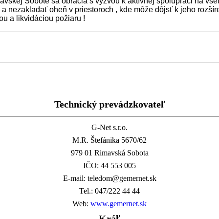
vskej Sobote sa obracia s výzvou k aktívnej spolupráci na vše
h a nezakladať oheň v priestoroch , kde môže dôjsť k jeho rozšír
ou a likvidáciou požiaru !
Technický prevádzkovateľ
G-Net s.r.o.
M.R. Štefánika 5670/62
979 01 Rimavská Sobota
IČO: 44 553 005
E-mail: teledom@gemernet.sk
Tel.: 047/222 44 44
Web:
www.gemernet.sk
Kráľ