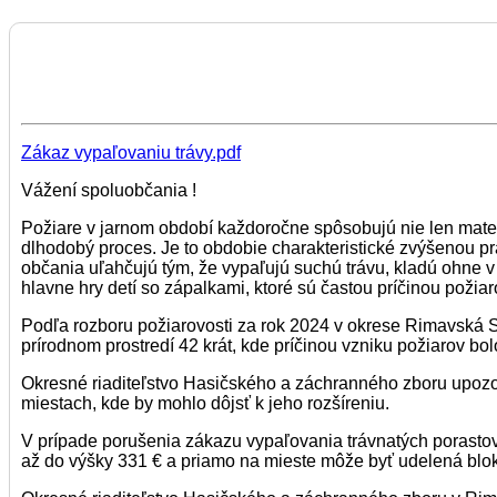
Zákaz vypaľovaniu trávy.pdf
Vážení spoluobčania !
Požiare v jarnom období každoročne spôsobujú nie len mate
dlhodobý proces. Je to obdobie charakteristické zvýšenou prac
občania uľahčujú tým, že vypaľujú suchú trávu, kladú ohne v
hlavne hry detí so zápalkami, ktoré sú častou príčinou požiar
Podľa rozboru požiarovosti za rok 2024 v okrese Rimavská S
prírodnom prostredí 42 krát, kde príčinou vzniku požiarov bo
Okresné riaditeľstvo Hasičského a záchranného zboru upozor
miestach, kde by mohlo dôjsť k jeho rozšíreniu.
V prípade porušenia zákazu vypaľovania trávnatých porast
až do výšky 331 € a priamo na mieste môže byť udelená blo