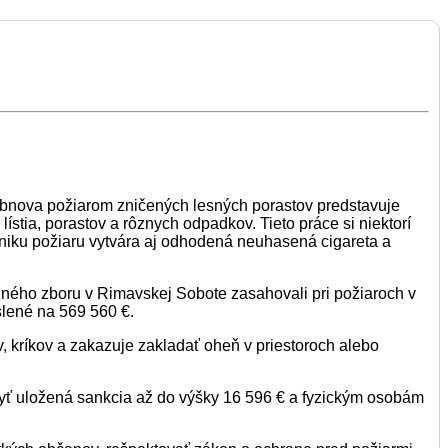
obnova požiarom zničených lesných porastov predstavuje
ístia, porastov a rôznych odpadkov. Tieto práce si niektorí
zniku požiaru vytvára aj odhodená neuhasená cigareta a
nného zboru v Rimavskej Sobote zasahovali pri požiaroch v
slené na 569 560 €.
 kríkov a zakazuje zakladať oheň v priestoroch alebo
ť uložená sankcia až do výšky 16 596 € a fyzickým osobám