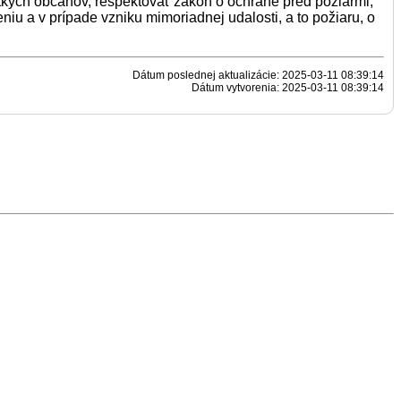
tkých občanov, rešpektovať zákon o ochrane pred požiarmi,
eniu a v prípade vzniku mimoriadnej udalosti, a to požiaru, o
Dátum poslednej aktualizácie: 2025-03-11 08:39:14
Dátum vytvorenia: 2025-03-11 08:39:14