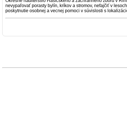
Okresné riaditeľstvo Hasičského a záchranného zboru v Rima
nevypaľovať porasty bylín, kríkov a stromov, nefajčiť v lesoc
poskytnutie osobnej a vecnej pomoci v súvislosti s lokalizáci