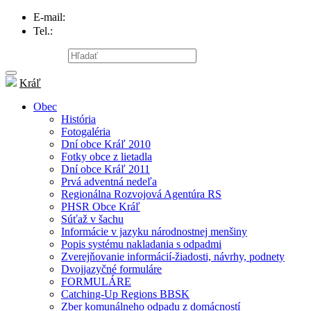
E-mail:
info@obec-kral.sk
Tel.:
047/581 22 95
Mapa stránky
Kráľ
Obec
História
Fotogaléria
Dní obce Kráľ 2010
Fotky obce z lietadla
Dní obce Kráľ 2011
Prvá adventná nedeľa
Regionálna Rozvojová Agentúra RS
PHSR Obce Kráľ
Súťaž v šachu
Informácie v jazyku národnostnej menšiny
Popis systému nakladania s odpadmi
Zverejňovanie informácií-žiadosti, návrhy, podnety
Dvojjazyčné formuláre
FORMULÁRE
Catching-Up Regions BBSK
Zber komunálneho odpadu z domácností