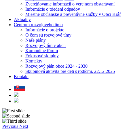
Zverejňovanie informácií o verejnom obstarávaní
Informácie o triedení odpadov
Miestne občianske a preventívne služby v Obci Kráľ
Aktuality
Centrum rozvojového tímu
Informácie o projekte
O čom sú rozvojové tímy
Naše plány
Rozvojový tím v akcii
Komunitné fórum
Fokusové skupiny
Kontakty
Rozvojový plán obce 2024 - 2030
Skupinová aktivita pre deti s rodičmi. 22.12.2025
Kontakt
Previous
Next