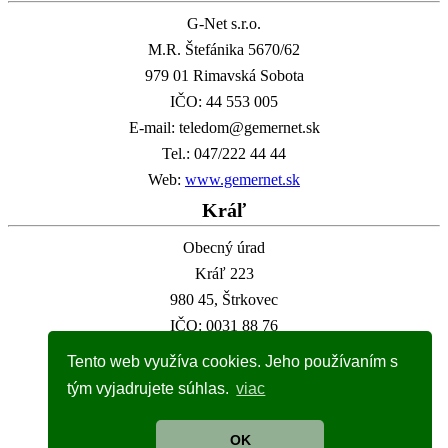
G-Net s.r.o.
M.R. Štefánika 5670/62
979 01 Rimavská Sobota
IČO: 44 553 005
E-mail: teledom@gemernet.sk
Tel.: 047/222 44 44
Web:
www.gemernet.sk
Kráľ
Obecný úrad
Kráľ 223
980 45, Štrkovec
IČO: 0031 88 76
E-mail: info@obec-kral.sk
Tento web využíva cookies. Jeho používaním s
Tel.: 047/581 22 95
tým vyjadrujete súhlas.
viac
Web:
www.obec-kral.sk
Kalendár
OK