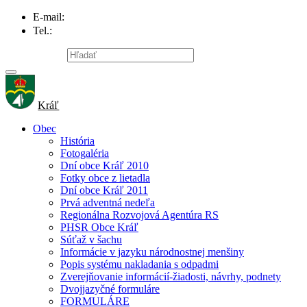
E-mail:
info@obec-kral.sk
Tel.:
047/581 22 95
Mapa stránky
Kráľ
Obec
História
Fotogaléria
Dní obce Kráľ 2010
Fotky obce z lietadla
Dní obce Kráľ 2011
Prvá adventná nedeľa
Regionálna Rozvojová Agentúra RS
PHSR Obce Kráľ
Súťaž v šachu
Informácie v jazyku národnostnej menšiny
Popis systému nakladania s odpadmi
Zverejňovanie informácií-žiadosti, návrhy, podnety
Dvojjazyčné formuláre
FORMULÁRE