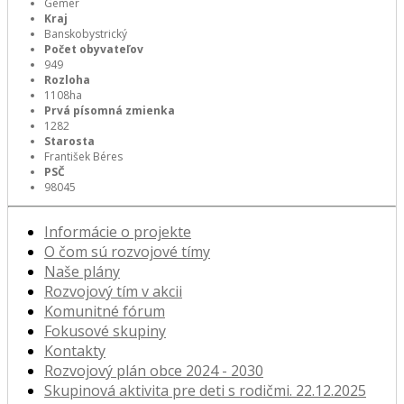
Gemer
Kraj
Banskobystrický
Počet obyvateľov
949
Rozloha
1108ha
Prvá písomná zmienka
1282
Starosta
František Béres
PSČ
98045
Informácie o projekte
O čom sú rozvojové tímy
Naše plány
Rozvojový tím v akcii
Komunitné fórum
Fokusové skupiny
Kontakty
Rozvojový plán obce 2024 - 2030
Skupinová aktivita pre deti s rodičmi. 22.12.2025