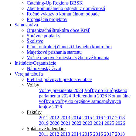
Catching-Up Regions BBSK
Zber komunálneho odpadu z domácností
Ročné výkazy o komunálnom odpade
Propagácia projektov
Samospráva
Organizačná štruktúra obce Kráľ
Správne poplatky
Školstvo
Plán kontrolnej činnosti hlavného kontrolóra
Majetkové priznania starostu
Voľné pracovné miesta - výberové konania
Inštitúcie/Organizácie
Náboženský život
Verejná tabuľa
Prehľad právnych predpisov obce
Voľby
Voľby prezidenta 2024
Voľby do Európskeho
parlamentu 2024
Referendum 2026
Komunálne
voľby a voľby do orgánov samosprávnych
krajov 2026
Faktúry
2011
2012
2013
2014
2015
2016
2017
2018
2019
2020
2021
2022
2023
2024
2025
2026
Splátkové kalendáre
2011
2012
2013
2014
2015
2016
2017
2018