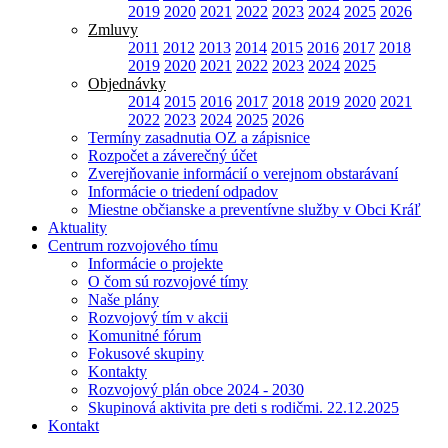
2019
2020
2021
2022
2023
2024
2025
2026
Zmluvy
2011
2012
2013
2014
2015
2016
2017
2018
2019
2020
2021
2022
2023
2024
2025
Objednávky
2014
2015
2016
2017
2018
2019
2020
2021
2022
2023
2024
2025
2026
Termíny zasadnutia OZ a zápisnice
Rozpočet a záverečný účet
Zverejňovanie informácií o verejnom obstarávaní
Informácie o triedení odpadov
Miestne občianske a preventívne služby v Obci Kráľ
Aktuality
Centrum rozvojového tímu
Informácie o projekte
O čom sú rozvojové tímy
Naše plány
Rozvojový tím v akcii
Komunitné fórum
Fokusové skupiny
Kontakty
Rozvojový plán obce 2024 - 2030
Skupinová aktivita pre deti s rodičmi. 22.12.2025
Kontakt