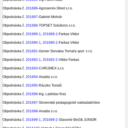
Objednávka č.
201686
-Agroservis-Stred s.r.o.
Objednávka č.
201687
-Gabriel Molnár
Objednávka č.
201688
-TOPSET Solutions s.r.o.
Objednávka č.
201689-1
,
201689-2
-Farkas Viktor
Objednávka č.
201690-1
,
201690-2
-Farkas Viktor
Objednávka č.
201691
-Gemer Slovakia Tornaľa spol. s r.o.
Objednávka č.
201692-1
,
201692-2
-Viktor Farkas
Objednávka č.
201693
-CHRUMEX s.r.o.
Objednávka č.
201694
-Anadia s.r.o.
Objednávka č.
201695
-Ráczko Tomáš
Objednávka č.
201696
-Ing. Ladislav Kiss
Objednávka č.
201697
-Slovenské pedagogické nakladateľstvo
Objednávka č.
201698
-Anadia s.r.o.
Objednávka č.
201699-1
,
201699-2
-Slavomír Binčík JUNIOR