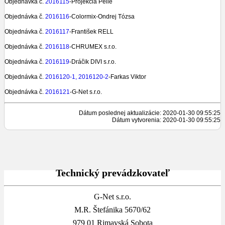
Objednávka č.
2016115
-Projekcia Pelle
Objednávka č.
2016116
-Colormix-Ondrej Tózsa
Objednávka č.
2016117
-František RELL
Objednávka č.
2016118
-CHRUMEX s.r.o.
Objednávka č.
2016119
-Dráčik DIVI s.r.o.
Objednávka č.
2016120-1,
2016120-2
-Farkas Viktor
Objednávka č.
2016121
-G-Net s.r.o.
Dátum poslednej aktualizácie: 2020-01-30 09:55:25
Dátum vytvorenia: 2020-01-30 09:55:25
Technický prevádzkovateľ
G-Net s.r.o.
M.R. Štefánika 5670/62
979 01 Rimavská Sobota