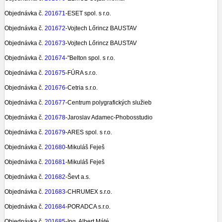
Objednávka č.
201671
-ESET spol. s r.o.
Objednávka č.
201672
-Vojtech Lőrincz BAUSTAV
Objednávka č.
201673
-Vojtech Lőrincz BAUSTAV
Objednávka č.
201674
-"Belton spol. s r.o.
Objednávka č.
201675
-FÚRA s.r.o.
Objednávka č.
201676
-Cetria s.r.o.
Objednávka č.
201677
-Centrum polygrafických služieb
Objednávka č.
201678
-Jaroslav Adamec-Phobosstudio
Objednávka č.
201679
-ARES spol. s r.o.
Objednávka č.
201680
-Mikuláš Feješ
Objednávka č.
201681
-Mikuláš Feješ
Objednávka č.
201682
-Ševt a.s.
Objednávka č.
201683
-CHRUMEX s.r.o.
Objednávka č.
201684
-PORADCA s.r.o.
Objednávka č.
201685
-Ing. Albert Máté