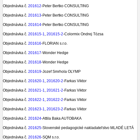
Objednávka č.
201612
-Peter Bertko CONSULTING
Objednávka č.
201613
-Peter Bertko CONSULTING
Objednávka č.
201614
-Peter Bertko CONSULTING
Objednávka č.
201615-1
,
201615-2
-Colormix Ondrej Tózsa
Objednávka č.
201616
-FLORIAN s.r.o.
Objednávka č.
201617
-Wonder Hedge
Objednávka č.
201618
-Wonder Hedge
Objednávka č.
201619
-Jozef Smrhola OLYMP
Objednávka č.
2
01620-1
,
201620-2
-Farkas Viktor
Objednávka č.
201621-1
,
201621-2
-Farkas Viktor
Objednávka č.
201622-1
,
201622-2
-Farkas Viktor
Objednávka č.
201623-1
,
201623-2
-Farkas Viktor
Objednávka č.
201624
-Attila Baka AUTOBAKA
Objednávka č.
201625
-Slovenské pedagogické nakladateľstvo MLADÉ LETÁ
Objednávka č.
201626
-SQM s.r.o.