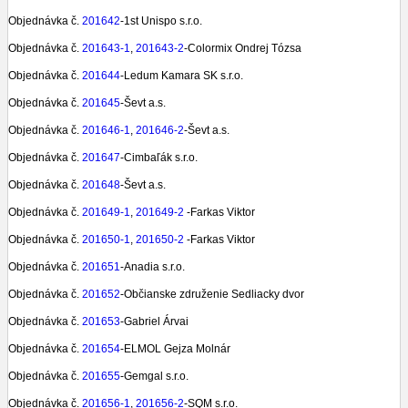
Objednávka č.
201642
-1st Unispo s.r.o.
Objednávka č.
201643-1
,
201643-2
-Colormix Ondrej Tózsa
Objednávka č.
201644
-Ledum Kamara SK s.r.o.
Objednávka č.
201645
-Ševt a.s.
Objednávka č.
201646-1
,
201646-2
-Ševt a.s.
Objednávka č.
201647
-Cimbaľák s.r.o.
Objednávka č.
201648
-Ševt a.s.
Objednávka č.
201649-1
,
201649-2
-Farkas Viktor
Objednávka č.
201650-1
,
201650-2
-Farkas Viktor
Objednávka č.
201651
-Anadia s.r.o.
Objednávka č.
201652
-Občianske združenie Sedliacky dvor
Objednávka č.
201653
-Gabriel Árvai
Objednávka č.
201654
-ELMOL Gejza Molnár
Objednávka č.
201655
-Gemgal s.r.o.
Objednávka č.
201656-1
,
201656-2
-SQM s.r.o.