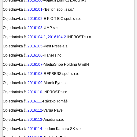
Objednávka č.
2016100
-Vojtech Lőrincz BAUSTAV
Objednávka č.
2016101
-"Belton spol. s r.o."
Objednávka č.
2016102
-E K O T E C spol. s r.o.
Objednávka č.
2016103
-UMP s.r.o.
Objednávka č.
2016104-1
,
2016104-2
-INPROST s.r.o.
Objednávka č.
2016105
-Petit Press a.s.
Objednávka č.
2016106
-Hanel s.r.o.
Objednávka č.
2016107
-MediaShop Holding GmBH
Objednávka č.
2016108
-REPRESS spol. s r.o.
Objednávka č.
2016109
-Marek Byrtus
Objednávka č.
2016110
-INPROST s.r.o.
Objednávka č.
2016111
-Ráczko Tomáš
Objednávka č.
2016112
-Varga Pavel
Objednávka č.
2016113
-Anadia s.r.o.
Objednávka č.
2016114
-Ledum Kamara SK s.r.o.