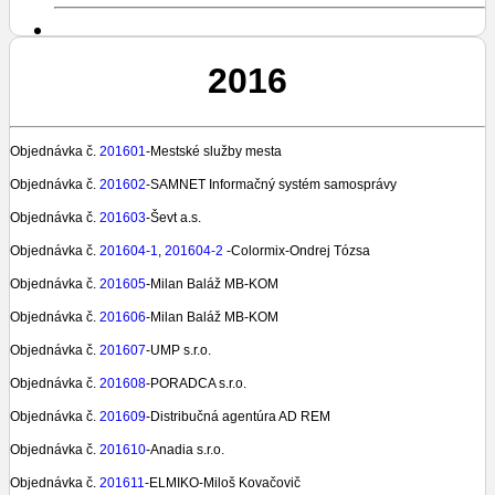
2016
Objednávka č.
201601
-Mestské služby mesta
Objednávka č.
201602
-SAMNET Informačný systém samosprávy
Objednávka č.
201603
-Ševt a.s.
Objednávka č.
201604
-1
,
201604-2
-Colormix-Ondrej Tózsa
Objednávka č.
201605
-Milan Baláž MB-KOM
Objednávka č.
201606
-Milan Baláž MB-KOM
Objednávka č.
201607
-UMP s.r.o.
Objednávka č.
201608
-PORADCA s.r.o.
Objednávka č.
201609
-Distribučná agentúra AD REM
Objednávka č.
201610
-Anadia s.r.o.
Objednávka č.
201611
-ELMIKO-Miloš Kovačovič