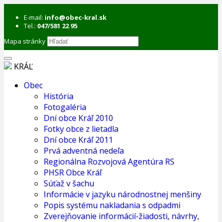
E-mail:
info@obec-kral.sk
Tel.:
047/581 22 95
Mapa stránky
KRÁĽ
Obec
História
Fotogaléria
Dní obce Kráľ 2010
Fotky obce z lietadla
Dní obce Kráľ 2011
Prvá adventná nedeľa
Regionálna Rozvojová Agentúra RS
PHSR Obce Kráľ
Súťaž v šachu
Informácie v jazyku národnostnej menšiny
Popis systému nakladania s odpadmi
Zverejňovanie informácií-žiadosti, návrhy,