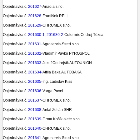
Objednávka č.
201627
-Anadia s.r.o.
Objednávka č.
201628
-František RELL
Objednávka č.
201629
-CHRUMEX s.r.o.
Objednávka č.
201630-1
,
201630-2
-Colormix Ondrej Tózsa
Objednávka č.
201631
-Agroservis-Stred s.r.o.
Objednávka č.
201632
-Vladimír Pavko PYROSPOL
Objednávka č.
201633
-Jozef Ondrejšík AUTOUNION
Objednávka č.
201634
-Attila Baka AUTOBAKA
Objednávka č.
201635
-Ing. Ladislav Kiss
Objednávka č.
201636
-Varga Pavel
Objednávka č.
201637
-CHRUMEX s.r.o.
Objednávka č.
201638
-Antal Zoltán SHR
Objednávka č.
201639
-Firma Košík-siete s.r.o.
Objednávka č.
201640
-CHRUMEX s.r.o.
Objednávka č.
201641
-Agroservis-Stred s.r.o.