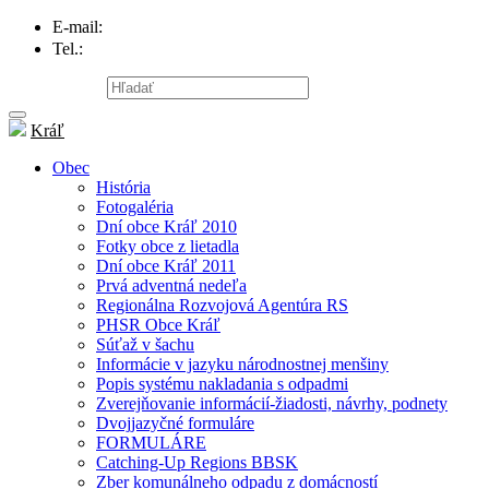
E-mail:
info@obec-kral.sk
Tel.:
047/581 22 95
Mapa stránky
Kráľ
Obec
História
Fotogaléria
Dní obce Kráľ 2010
Fotky obce z lietadla
Dní obce Kráľ 2011
Prvá adventná nedeľa
Regionálna Rozvojová Agentúra RS
PHSR Obce Kráľ
Súťaž v šachu
Informácie v jazyku národnostnej menšiny
Popis systému nakladania s odpadmi
Zverejňovanie informácií-žiadosti, návrhy, podnety
Dvojjazyčné formuláre
FORMULÁRE
Catching-Up Regions BBSK
Zber komunálneho odpadu z domácností