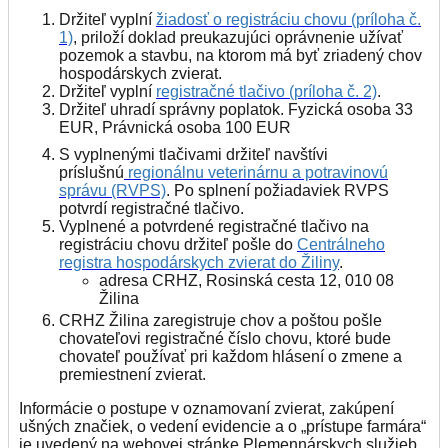
Držiteľ vyplní
žiadosť o registráciu chovu (príloha č.
1)
, priloží doklad preukazujúci oprávnenie užívať
pozemok a stavbu, na ktorom má byť zriadený chov
hospodárskych zvierat.
Držiteľ vyplní
registračné tlačivo (príloha č. 2)
.
Držiteľ uhradí správny poplatok. Fyzická osoba 33
EUR, Právnická osoba 100 EUR
S vyplnenými tlačivami držiteľ navštívi
príslušnú
regionálnu veterinárnu a potravinovú
správu (RVPS)
. Po splnení požiadaviek RVPS
potvrdí registračné tlačivo.
Vyplnené a potvrdené registračné tlačivo na
registráciu chovu držiteľ pošle do
Centrálneho
registra hospodárskych zvierat do Žiliny
.
adresa CRHZ, Rosinská cesta 12, 010 08
Žilina
CRHZ Žilina zaregistruje chov a poštou pošle
chovateľovi registračné číslo chovu, ktoré bude
chovateľ používať pri každom hlásení o zmene a
premiestnení zvierat.
Informácie o postupe v oznamovaní zvierat, zakúpení
ušných značiek, o vedení evidencie a o „prístupe farmára“
je uvedený na webovej stránke Plemennárskych služieb,