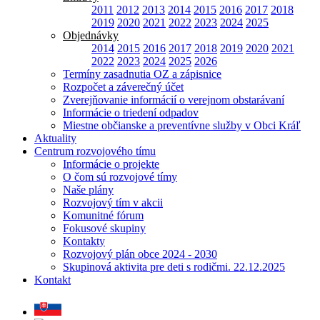
2011
2012
2013
2014
2015
2016
2017
2018
2019
2020
2021
2022
2023
2024
2025
Objednávky
2014
2015
2016
2017
2018
2019
2020
2021
2022
2023
2024
2025
2026
Termíny zasadnutia OZ a zápisnice
Rozpočet a záverečný účet
Zverejňovanie informácií o verejnom obstarávaní
Informácie o triedení odpadov
Miestne občianske a preventívne služby v Obci Kráľ
Aktuality
Centrum rozvojového tímu
Informácie o projekte
O čom sú rozvojové tímy
Naše plány
Rozvojový tím v akcii
Komunitné fórum
Fokusové skupiny
Kontakty
Rozvojový plán obce 2024 - 2030
Skupinová aktivita pre deti s rodičmi. 22.12.2025
Kontakt