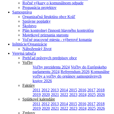
Ročné výkazy o komunálnom odpade
Propagácia projektov
Samospráva
Organizačná štruktúra obce Kráľ
Správne poplatky
Školstvo
Plán kontrolnej činnosti hlavného kontrolóra
Majetkové priznania starostu
Voľné pracovné miesta - výberové konania
Inštitúcie/Organizácie
Náboženský život
Verejná tabuľa
Prehľad právnych predpisov obce
Voľby
Voľby prezidenta 2024
Voľby do Európskeho
parlamentu 2024
Referendum 2026
Komunálne
voľby a voľby do orgánov samosprávnych
krajov 2026
Faktúry
2011
2012
2013
2014
2015
2016
2017
2018
2019
2020
2021
2022
2023
2024
2025
2026
Splátkové kalendáre
2011
2012
2013
2014
2015
2016
2017
2018
2019
2020
2021
2022
2023
2024
2025
2026
Zmluvy